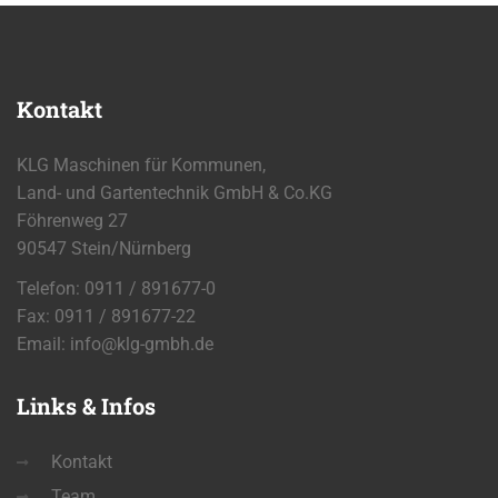
Kontakt
KLG Maschinen für Kommunen,
Land- und Gartentechnik GmbH & Co.KG
Föhrenweg 27
90547 Stein/Nürnberg
Telefon: 0911 / 891677-0
Fax: 0911 / 891677-22
Email:
info@klg-gmbh.de
Links
& Infos
Kontakt
Team