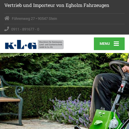
Vertrieb
und Importeur von Egholm Fahrzeugen
Föhrenweg 27 • 90547 Stein
0911 - 891677 - 0
MENU