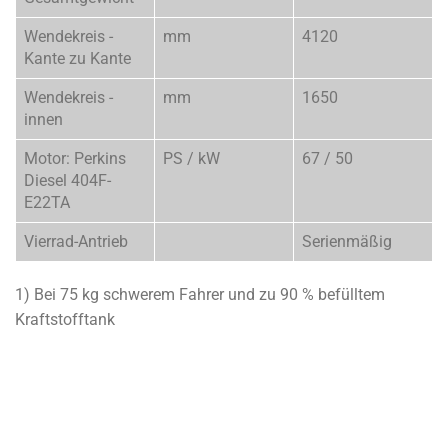
Wendekreis -
mm
4120
Kante zu Kante
Wendekreis -
mm
1650
innen
Motor: Perkins
PS / kW
67 / 50
Diesel 404F-
E22TA
Vierrad-Antrieb
Serienmäßig
1) Bei 75 kg schwerem Fahrer und zu 90 % befülltem
Kraftstofftank