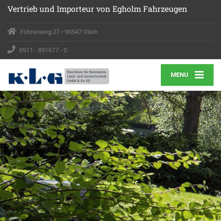
Vertrieb
und Importeur von Egholm Fahrzeugen
Föhrenweg 27 • 90547 Stein
0911 - 891677 - 0
MENU