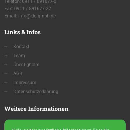
Telefon: 0911 / 891677-0
Fax: 0911 / 891677-22
Email:
info@klg-gmbh.de
Links
& Infos
Kontakt
Team
Über Egholm
AGB
Impressum
Datenschutzerklärung
Weitere
Informationen