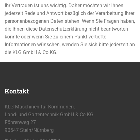
Ihr Vertrauen ist uns wichtig. Daher möchten wir Ihnen
jederzeit Rede und Antwort bezüglich der Verarbeitung Ihrer
personenbezogenen Daten stehen. Wenn Sie Fragen haben,
die Ihnen diese Datenschutzerklärung nicht beantworten
konnte oder wenn Sie zu einem Punkt vertiefte
Informationen wünschen, wenden Sie sich bitte jederzeit an
die KLG GmbH & Co.KG.
Kontakt
KLG Maschinen für Kommunen,
Land- und Gartentechnik GmbH & Co.KG
Föhrenweg 27
90547 Stein/Nürnberg